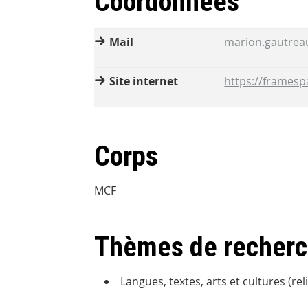
Coordonnées
Mail
marion.gautreau
Site internet
https://framesp
Corps
MCF
Thèmes de recher
Langues, textes, arts et cultures (reli