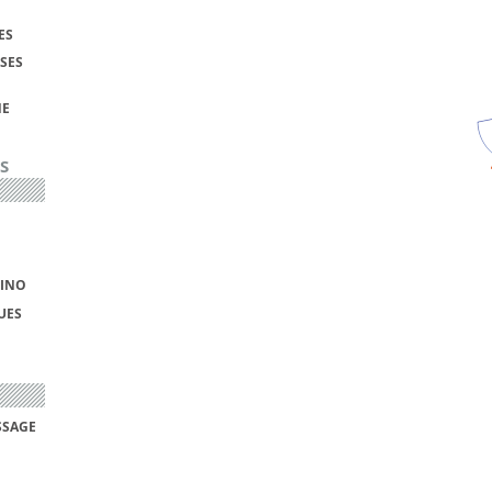
ES
SES
NE
S
TINO
UES
SSAGE