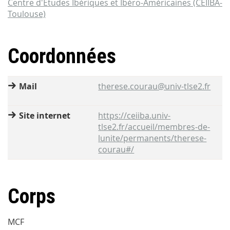
Centre d'Etudes Ibériques et Ibéro-Américaines (CEIIBA-
Toulouse)
Coordonnées
Mail
therese.courau@univ-tlse2.fr
Site internet
https://ceiiba.univ-
tlse2.fr/accueil/membres-de-
lunite/permanents/therese-
courau#/
Corps
MCF