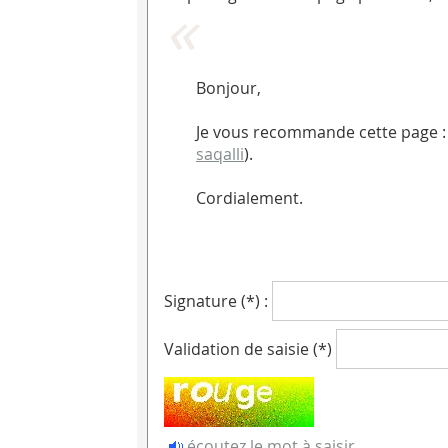
Bonjour,
Je vous recommande cette page :
saqalli
).
Cordialement.
Signature (*) :
Validation de saisie (*)
écoutez le mot à saisir